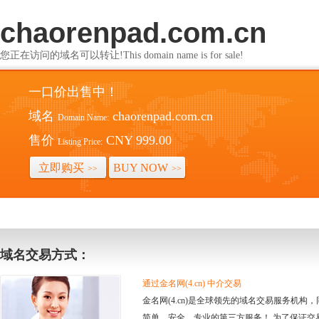
chaorenpad.com.cn
您正在访问的域名可以转让!This domain name is for sale!
一口价出售中！
域名
chaorenpad.com.cn
Domain Name:
售价
CNY 999.00
Listing Price:
立即购买
BUY NOW
>>
>>
域名交易方式：
通过金名网(4.cn) 中介交易
金名网(4.cn)是全球领先的域名交易服务机
简单、安全、专业的第三方服务！ 为了保证交