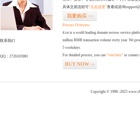
具体交易流程可
“点击这里”
查看或咨询support@
我要购买
>>
Process Overview:
4.cn is a world leading domain escrow service plat
million RMB transaction volume every year. We promi
联系我们
5 workdays.
For detailed process, you can
“visit here”
or contact
QQ：2726103981
BUY NOW
>>
Copyright © 1998 -2025 www.ch